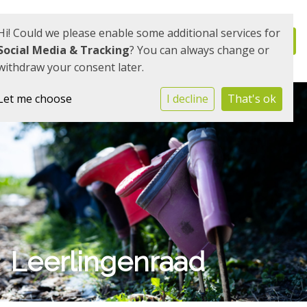
Hi! Could we please enable some additional services for
Social Media & Tracking
? You can always change or
withdraw your consent later.
Let me choose
I decline
That's ok
Leerlingenraad