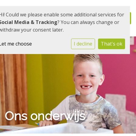
Hi! Could we please enable some additional services for
Social Media & Tracking
? You can always change or
withdraw your consent later.
Let me choose
I decline
That's ok
Ons onderwijs