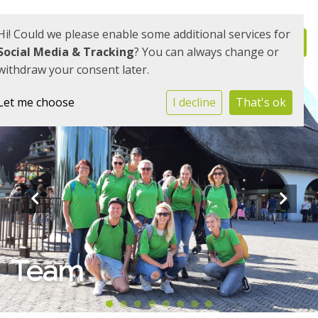
Hi! Could we please enable some additional services for
Social Media & Tracking
? You can always change or
withdraw your consent later.
Let me choose
I decline
That's ok
Team