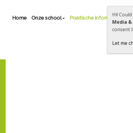
Hi! Could
Home
Onze school
Praktische informatie
O
Media &
consent l
Let me c