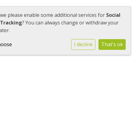
 we please enable some additional services for
Social
uders
Contact
IK WIL KENNISMAKEN
 Tracking
? You can always change or withdraw your
ater.
hoose
I decline
That's ok