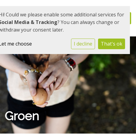
Hi! Could we please enable some additional services for
Social Media & Tracking
? You can always change or
withdraw your consent later.
Let me choose
I decline
That's ok
Groen