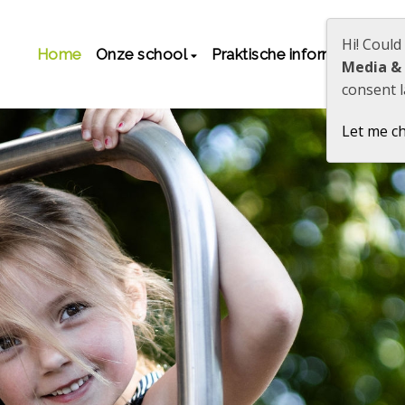
Hi! Could
Home
Onze school
Praktische informatie
O
Media &
consent l
Let me c