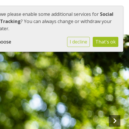
 we please enable some additional services for
Social
uders
Contact
IK WIL KENNISMAKEN
 Tracking
? You can always change or withdraw your
ater.
hoose
I decline
That's ok