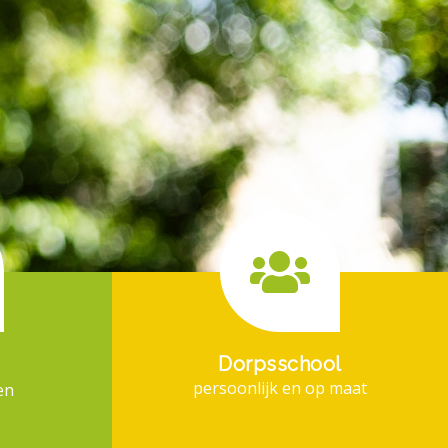
Dorpsschool
persoonlijk en op maat
en