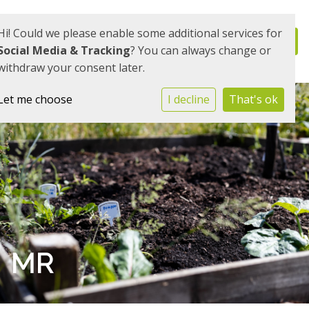
Hi! Could we please enable some additional services for
Social Media & Tracking
? You can always change or
withdraw your consent later.
Let me choose
I decline
That's ok
MR