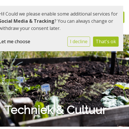
Hi! Could we please enable some additional services for
Social Media & Tracking
? You can always change or
withdraw your consent later.
Let me choose
I decline
That's ok
Techniek & Cultuur